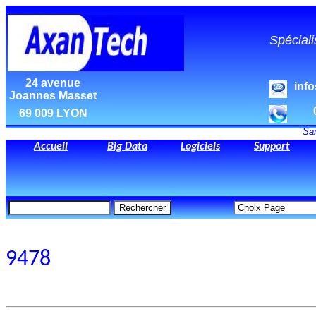
Spéciali
24 avenue
inf
Joannes Masset
69 009 LYON
Sam
Accueil
Big Data
Logiciels
Support
9478