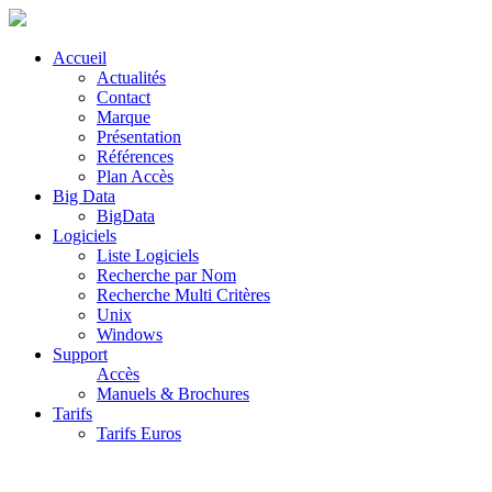
Accueil
Actualités
Contact
Marque
Présentation
Références
Plan Accès
Big Data
BigData
Logiciels
Liste Logiciels
Recherche par Nom
Recherche Multi Critères
Unix
Windows
Support
Accès
Manuels & Brochures
Tarifs
Tarifs Euros